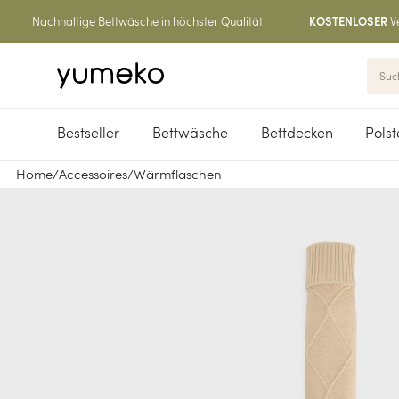
Nachhaltige Bettwäsche in höchster Qualität
V
KOSTENLOSER
Bestseller
Bettwäsche
Bettdecken
Polst
Home
/
Accessoires
/
Wärmflaschen