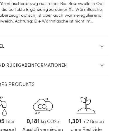
ärmflaschenbezug aus reiner Bio-Baumwolle in Oat
t die perfekte Ergänzung zu deiner XL-Wärmflasche.
überzeugt optisch, ist aber auch wärmeregulierend
lweich. Achtung: Die Wärmflasche ist nicht im
ng enthalten.
EL
UND RÜCKGABEINFORMATIONEN
DES PRODUKTS
5
Liter
0,21
kg CO2e
1,51
m2 Boden
gespart
Ausstoß vermieden
ohne Pestizide