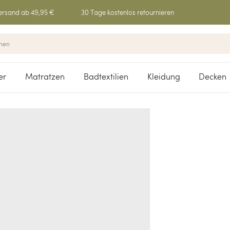
ersand ab 49,95 €
30 Tage kostenlos retournieren
er
Matratzen
Badtextilien
Kleidung
Decken