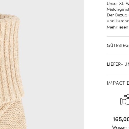
Unser XL-W
Melange is
Der Bezug 
und kusche
Lieferumfa
Mehr lesen
GÜTESIEG
LIEFER- 
IMPACT 
191,4
Wasser 