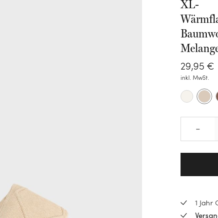
XL-
Wärmfl
Baumwo
Melange
29
,
95
€
inkl. MwSt.
–
1 Jahr
Versan