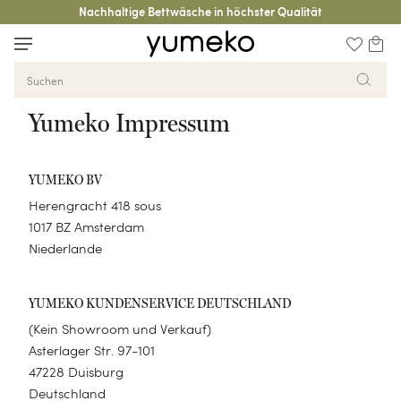
Nachhaltige Bettwäsche in höchster Qualität
Home
Impressum
Yumeko Impressum
Bettwäsche
Bettdecken
Polster
Matratzen
Badtextilien
Kleidung
Decken
Accessoires
Kinder
Blogs
YUMEKO BV
Herengracht 418 sous
KATEGORIE
1017 BZ Amsterdam
Niederlande
Bettwäsche-Sets
Spannleintücher
KATEGORIE
KATEGORIE
YUMEKO KUNDENSERVICE DEUTSCHLAND
Bettlaken
(Kein Showroom und Verkauf)
Handtücher
Polster
KATEGORIE
Asterlager Str. 97-101
Schoner
Gästehandtücher
Zirbenkissen
47228 Duisburg
Daunen Bettdecken
KATEGORIE
Deutschland
Kissenbezüge