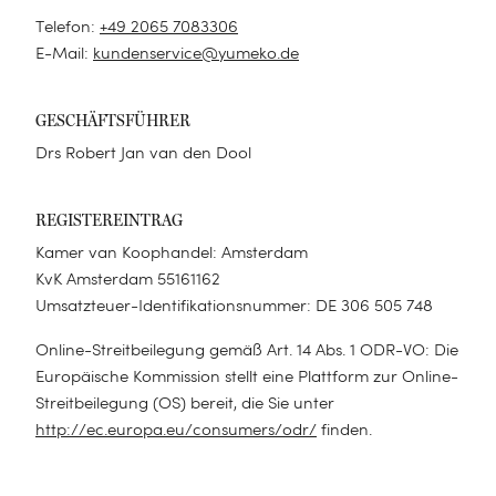
Waschlappen
Seitenschläferkissen
KATEGORIE
TENCEL™ Bettdecken
Telefon:
+49 2065 7083306
Wärmflaschen
Kinderbettwäsche
Badematten
Kinderkissen
E-Mail:
kundenservice@yumeko.de
KATEGORIE
BLOG
Kinderbettwäsche
Schurwoll-Bettdecken
Wärmflaschenbezüge
Neuheiten
Bademäntel
Dekokissen
Loungewear
Kinderbettdecken
Was ist eine Schlafparalyse?
Kinder Bettdecken
GESCHÄFTSFÜHRER
Schlafmasken
Sale
Baby Badetücher
Nachfüllbeutel
Ponchos
Kinderkissen
Daunenpolster waschen
KATEGORIE
Drs Robert Jan van den Dool
Alles anzeigen
Haarhandtücher
KATEGORIE
Haarhandtücher
Bademäntel
Kindermatratzen
Was ist Perkal?
Alles anzeigen
Decken
Alle Polster
Kulturbeutel
REGISTEREINTRAG
Unterdecken
Sale
Kimonos
Kinderdecken
Was tun gegen kalte Füße
Tagesdecken
Kamer van Koophandel: Amsterdam
Dekokissen
Kindermatratzen
GRÖßE
Pyjamas
Sale
Bettwäsche: Welches Material ist das Beste?
KvK Amsterdam 55161162
Babydecken
Alles anzeigen
MATERIAL
SCHLAFPOSITION
Sale
Umsatzteuer-Identifikationsnummer: DE 306 505 748
Einzelbett (140 x 200)
Sale
Daunen oder Federn: Was ist besser?
Sale
Alles
Alles anzeigen
Flanell
Seitenschläfer
Online-Streitbeilegung gemäß Art. 14 Abs. 1 ODR-VO: Die
Doppelbett (200 x 200)
Alles anzeigen
Europäische Kommission stellt eine Plattform zur Online-
Alles anzeigen
Alles anzeigen
Leinen
HANDTUCHTYP
Alles anzeigen
Bauchschläfer
Streitbeilegung (OS) bereit, die Sie unter
Babybett (100 x 135)
Perkal-Baumwolle
http://ec.europa.eu/consumers/odr/
finden.
Standard
50x100
Rückenschläfer
BABY
Juniorbett (120 x 150)
GESCHENKIDEEN
Baumwollsatin
Duschtücher
70x140
PYJAMAS
NACHHALTIGKEIT
Babybettwäsche