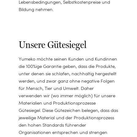
Warum wir tun,
Bio-Luxus für
Lebensbedingungen, Selbstkostenpreise und
ANSEHEN
Bildung nehmen.
was wir tun
die Nacht
Kinderbettdecke
Nachhaltige
Eine Bettdecke
für den Herbst
Wahre
Accessoires
LIES DIE GESCHICHTE
ANSEHEN
für jede
Entspannung
Unsere Gütesiegel
ANSEHEN
Jahreszeit
ANSEHEN
beginnt mit dem
Eine sanfte
Yumeko möchte seinen Kunden und Kundinnen
richtigen Kissen
Umarmung
ANSEHEN
die 100%ige Garantie geben, dass die Produkte,
unter denen sie schlafen, nachhaltig hergestellt
Nachhaltige
werden, und zwar ganz ohne negative Folgen
ANSEHEN
ANSEHEN
für Mensch, Tier und Umwelt. Daher
Bettwäsche
verwenden wir (wo immer möglich) für unsere
Materialien und Produktionsprozesse
Gütesiegel. Diese Gütezeichen belegen, dass das
ANSEHEN
jeweilige Material und der Produktionsprozess
den hohen Standards führender
Organisationen entsprechen und strengen