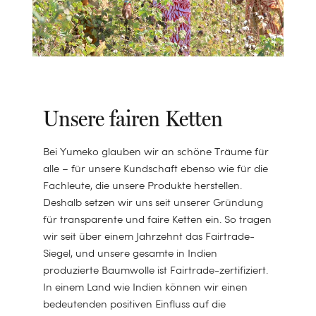
Unsere fairen Ketten
Bei Yumeko glauben wir an schöne Träume für
alle – für unsere Kundschaft ebenso wie für die
Fachleute, die unsere Produkte herstellen.
Deshalb setzen wir uns seit unserer Gründung
Die Basis für
für transparente und faire Ketten ein. So tragen
wir seit über einem Jahrzehnt das Fairtrade-
erholsamen
Siegel, und unsere gesamte in Indien
Luxus, der sanft
Schlaf
produzierte Baumwolle ist Fairtrade-zertifiziert.
umhüllt
In einem Land wie Indien können wir einen
bedeutenden positiven Einfluss auf die
ANSEHEN