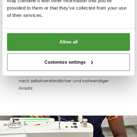
Unsere Mission
may combine it with other information that you’ve
provided to them or that they’ve collected from your use
„Nachhaltigkeit“ ist für uns mehr als nur ein
of their services.
abgedroschenes Schlagwort, das gerade im
Trend liegt. Nachhaltigkeit ist seit jeher das
Herzstück unseres Unternehmens und unsere
Allow all
größte Motivation. Von unserem Hauptsitz in
Amsterdam aus betreuen wir Webshops in
sieben Ländern und verfolgen damit einen
Customize settings
wichtigen Traum: die Bettwarenindustrie
nachhaltiger zu gestalten. Ein unserer Ansicht
nach selbstverständlicher und notwendiger
Ansatz.