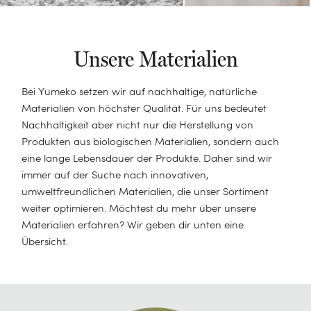
Schurwoll-Bettdecken
Wärmflaschenbezüge
Neuheiten
Bademäntel
Dekokissen
Loungewear
Kinderbettdecken
Was ist eine Schlafparalyse?
Kinder Bettdecken
Sale
Schlafmasken
Baby Badetücher
Nachfüllbeutel
Unsere Materialien
Ponchos
Kinderkissen
Daunenpolster waschen
KATEGORIE
Alles anzeigen
Haarhandtücher
KATEGORIE
Haarhandtücher
Alles anzeigen
Bademäntel
Kindermatratzen
Was ist Perkal?
Decken
Alle Polster
Bei Yumeko setzen wir auf nachhaltige, natürliche
Kulturbeutel
Unterdecken
Sale
Kimonos
Kinderdecken
Was tun gegen kalte Füße
Materialien von höchster Qualität. Für uns bedeutet
Tagesdecken
Dekokissen
Nachhaltigkeit aber nicht nur die Herstellung von
Kindermatratzen
GRÖßE
Pyjamas
Sale
Bettwäsche: Welches Material ist das Beste?
Babydecken
Alles anzeigen
MATERIAL
Produkten aus biologischen Materialien, sondern auch
SCHLAFPOSITION
Sale
eine lange Lebensdauer der Produkte. Daher sind wir
Einzelbett (140 x 200)
Sale
Daunen oder Federn: Was ist besser?
Sale
Alles
Flanell
Alles anzeigen
immer auf der Suche nach innovativen,
Seitenschläfer
Doppelbett (200 x 200)
Alles anzeigen
umweltfreundlichen Materialien, die unser Sortiment
Leinen
Alles anzeigen
Alles anzeigen
HANDTUCHTYP
Alles anzeigen
Bauchschläfer
weiter optimieren. Möchtest du mehr über unsere
Babybett (100 x 135)
Perkal-Baumwolle
Materialien erfahren? Wir geben dir unten eine
Standard
50x100
Rückenschläfer
BABY
Übersicht.
Juniorbett (120 x 150)
Baumwollsatin
GESCHENKIDEEN
Duschtücher
70x140
PYJAMAS
NACHHALTIGKEIT
Babybettwäsche
Baumwolle TENCEL™
Für Ihn
Badetücher
100x150
Herrenpyjamas
Babydecken
Impact-Bericht 2025
MATERIAL
JAHRESZEIT
Jersey Baumwolle
Für Sie