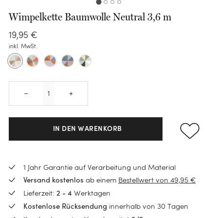
Wimpelkette Baumwolle Neutral 3,6 m
19
,
95
€
KATEGORIE
inkl. MwSt.
Bettwäsche-Sets
Spannleintücher
Quantity
KATEGORIE
KATEGORIE
–
+
Bettlaken
Handtücher
Polster
KATEGORIE
Schoner
Gästehandtücher
IN DEN WARENKORB
Zirbenkissen
Daunen Bettdecken
Kissenbezüge
KATEGORIE
Waschlappen
Seitenschläferkissen
KATEGORIE
TENCEL™ Bettdecken
Kinderbettwäsche
Wärmflaschen
1 Jahr Garantie auf Verarbeitung und Material
Badematten
Kinderkissen
KATEGORIE
BLOG
Kinderbettwäsche
Schurwoll-Bettdecken
ab einem
Bestellwert von 49,95 €
Versand kostenlos
Wärmflaschenbezüge
Neuheiten
Bademäntel
Dekokissen
Loungewear
Kinderbettdecken
Was ist eine Schlafparalyse?
Lieferzeit:
Werktagen
2 - 4
Kinder Bettdecken
Sale
Schlafmasken
innerhalb von 30 Tagen
Baby Badetücher
Kostenlose Rücksendung
Nachfüllbeutel
Ponchos
Kinderkissen
Daunenpolster waschen
KATEGORIE