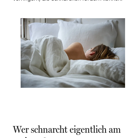
KATEGORIE
Bettwäsche-Sets
Wer schnarcht eigentlich am
Spannleintücher
KATEGORIE
KATEGORIE