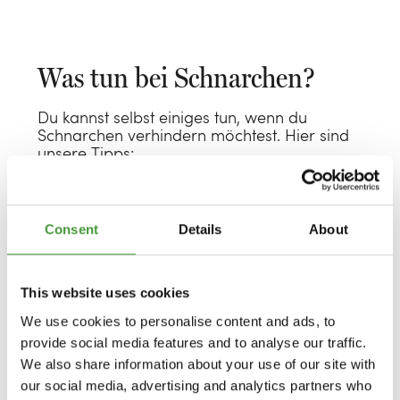
Was tun bei Schnarchen?
Du kannst selbst einiges tun, wenn du
Schnarchen verhindern möchtest. Hier sind
unsere Tipps:
Consent
Details
About
Schlafe auf der Seite: Auf dem Rücken
schnarchen wir alle eher. Deshalb solltest du
This website uses cookies
versuchen deine Schlafposition dauerhaft zu
verädern. Ein
Seitenschläferkissen
kann dir
We use cookies to personalise content and ads, to
dabei helfen.
provide social media features and to analyse our traffic.
We also share information about your use of our site with
our social media, advertising and analytics partners who