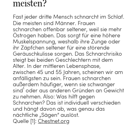
meisten?
Bettlaken
Handtücher
Polster
KATEGORIE
Schoner
Fast jeder dritte Mensch schnarcht im Schlaf.
Gästehandtücher
Zirbenkissen
Die meisten sind Männer. Frauen
Daunen Bettdecken
Kissenbezüge
KATEGORIE
schnarchen offenbar seltener, weil sie mehr
Waschlappen
Seitenschläferkissen
KATEGORIE
Östrogen haben. Das sorgt für eine höhere
TENCEL™ Bettdecken
Kinderbettwäsche
Wärmflaschen
Muskelspannung, weshalb ihre Zunge oder
Badematten
Kinderkissen
KATEGORIE
BLOG
Kinderbettwäsche
ihr Zäpfchen seltener für eine störende
Schurwoll-Bettdecken
Wärmflaschenbezüge
Neuheiten
Geräuschkulisse sorgen. Das Schnarchrisiko
Bademäntel
Dekokissen
Loungewear
Kinderbettdecken
Was ist eine Schlafparalyse?
steigt bei beiden Geschlechtern mit dem
Kinder Bettdecken
Sale
Schlafmasken
Alter. In der mittleren Lebensphase,
Baby Badetücher
Nachfüllbeutel
Ponchos
Kinderkissen
Daunenpolster waschen
KATEGORIE
zwischen 45 und 55 Jahren, scheinen wir am
Alles anzeigen
Haarhandtücher
anfälligsten zu sein. Frauen schnarchen
KATEGORIE
Haarhandtücher
Alles anzeigen
Bademäntel
Kindermatratzen
Was ist Perkal?
Decken
außerdem häufiger, wenn sie schwanger
Alle Polster
Kulturbeutel
sind¹ oder aus anderen Gründen an Gewicht
Unterdecken
Sale
Kimonos
Kinderdecken
Was tun gegen kalte Füße
Tagesdecken
zu nehmen. Also: Was hilft gegen
Dekokissen
Schnarchen? Das ist individuell verschieden
Kindermatratzen
GRÖßE
Pyjamas
Sale
Bettwäsche: Welches Material ist das Beste?
Babydecken
Alles anzeigen
und hängt davon ab, was genau das
MATERIAL
SCHLAFPOSITION
Sale
nächtliche „Sägen” auslöst.
Einzelbett (140 x 200)
Sale
Daunen oder Federn: Was ist besser?
Sale
Alles
Quelle [1]:
Chestnet.org
Flanell
Alles anzeigen
Seitenschläfer
Doppelbett (200 x 200)
Alles anzeigen
Leinen
Alles anzeigen
Alles anzeigen
HANDTUCHTYP
Alles anzeigen