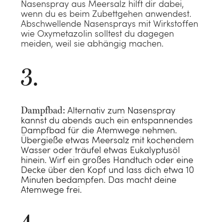
Nasenspray aus Meersalz hilft dir dabei,
Jahreszeit
ANSEHEN
wenn du es beim Zubettgehen anwendest.
beginnt mit dem
Eine sanfte
Abschwellende Nasensprays mit Wirkstoffen
richtigen Kissen
wie Oxymetazolin solltest du dagegen
Umarmung
ANSEHEN
meiden, weil sie abhängig machen.
Nachhaltige
ANSEHEN
ANSEHEN
Bettwäsche
ANSEHEN
Dampfbad:
Alternativ zum Nasenspray
kannst du abends auch ein entspannendes
Dampfbad für die Atemwege nehmen.
Übergieße etwas Meersalz mit kochendem
Wasser oder träufel etwas Eukalyptusöl
hinein. Wirf ein großes Handtuch oder eine
Decke über den Kopf und lass dich etwa 10
Minuten bedampfen. Das macht deine
Atemwege frei.