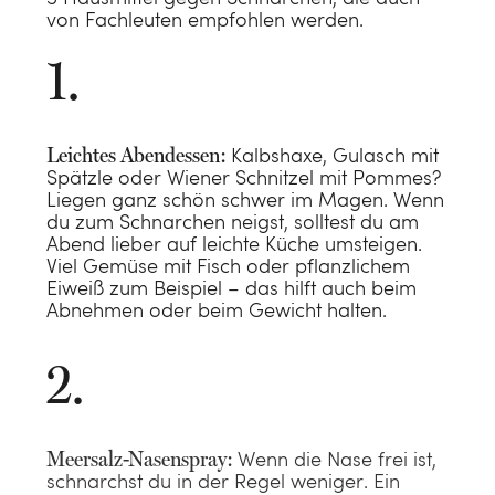
von Fachleuten empfohlen werden.
Leichtes Abendessen:
Kalbshaxe, Gulasch mit
Spätzle oder Wiener Schnitzel mit Pommes?
Die Basis für
Liegen ganz schön schwer im Magen. Wenn
erholsamen
du zum Schnarchen neigst, solltest du am
Abend lieber auf leichte Küche umsteigen.
Luxus, der sanft
Schlaf
Viel Gemüse mit Fisch oder pflanzlichem
Eiweiß zum Beispiel – das hilft auch beim
umhüllt
Abnehmen oder beim Gewicht halten.
ANSEHEN
Warum wir tun,
Bio-Luxus für
ANSEHEN
was wir tun
die Nacht
Kinderbettdecke
Nachhaltige
Eine Bettdecke
für den Herbst
Wahre
Accessoires
LIES DIE GESCHICHTE
ANSEHEN
Meersalz-Nasenspray:
Wenn die Nase frei ist,
für jede
schnarchst du in der Regel weniger. Ein
Entspannung
ANSEHEN