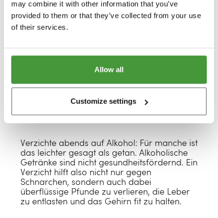
may combine it with other information that you’ve
provided to them or that they’ve collected from your use
of their services.
Werde überflüssige Pfunde los: Wiegst du
mehr, als gut für dich ist? Dann solltest du
mit deiner Ärztin oder deinem Arzt über eine
sinnvolle Diät oder Ernährungsumstellung
sprechen. Wer übergewichtig ist, schnarcht
Allow all
nämlich häufiger.²
Customize settings
Verzichte abends auf Alkohol: Für manche ist
das leichter gesagt als getan. Alkoholische
Getränke sind nicht gesundheitsfördernd. Ein
Verzicht hilft also nicht nur gegen
Schnarchen, sondern auch dabei
überflüssige Pfunde zu verlieren, die Leber
zu entlasten und das Gehirn fit zu halten.