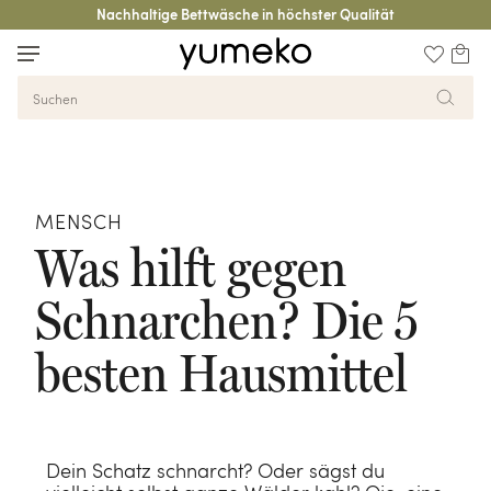
Nachhaltige Bettwäsche in höchster Qualität
Zurück zur Übersicht
Bettwäsche
Bettdecken
Polster
Matratzen
Badtextilien
Kleidung
Decken
Accessoires
Kinder
Blogs
MENSCH
Was hilft gegen
Schnarchen? Die 5
besten Hausmittel
Dein Schatz schnarcht? Oder sägst du