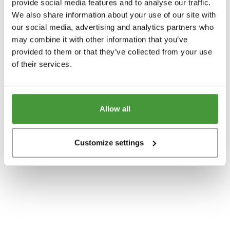
provide social media features and to analyse our traffic.
Für Ihn
Badetücher
100x150
Baumwolle TENCEL™
Herrenpyjamas
Babydecken
Impact-Bericht 2025
MATERIAL
We also share information about your use of our site with
JAHRESZEIT
Für Sie
our social media, advertising and analytics partners who
Strandtücher
100x180
Jersey Baumwolle
Damenpyjamas
Babymatratze
B-corp bewertung
Daunen Kissen
may combine it with other information that you’ve
Übergangsbettdecken
Für Kinder
Hamamtücher
Hanf
NEU
provided to them or that they’ve collected from your use
Baby badetuch
Schurwolle Kissen
Winter-Bettdecken
of their services.
E-Mail Geschenkgutschein
Wickelunterlagenbezug
Naturlatex Kissen
Alles anzeigen
Alt
GRÖßE
Kapok Kissen
Allow all
DAUNENART
Einzelbett (140 x 200)
KOLLEKTION
Entendaunen Bettdecke
Doppelbett (200 x 200)
Customize settings
DAUNENART
Velours Kollektion
Recycelte Daunen Bettdecke
Babybett (100 x 135)
Recycelte Daunen
Waffel Kollektion
Juniorbett (120 x 150)
Entendaunen
Dots Kollektion
Gänsedaunen
Die Basis für
Terry Kollektion
DESIGN