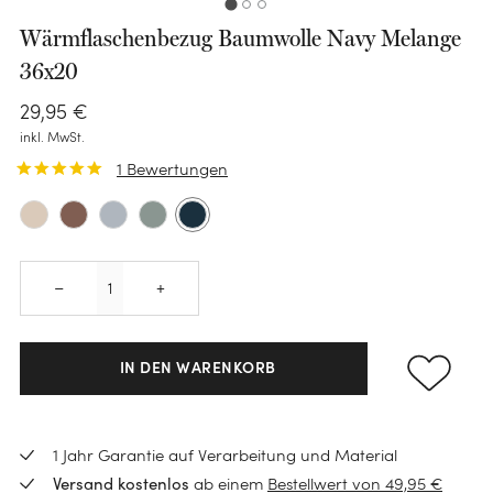
Wärmflaschenbezug Baumwolle Navy Melange
36x20
29
,
95
€
inkl. MwSt.
1
Bewertungen
Quantity
–
+
KATEGORIE
Bettwäsche-Sets
IN DEN WARENKORB
Spannleintücher
KATEGORIE
KATEGORIE
Bettlaken
Handtücher
Polster
1 Jahr Garantie auf Verarbeitung und Material
KATEGORIE
Schoner
ab einem
Bestellwert von 49,95 €
Versand kostenlos
Gästehandtücher