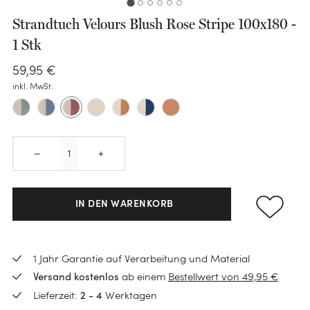
Strandtuch Velours Blush Rose Stripe 100x180 -
1 Stk
59
,
95
€
KATEGORIE
inkl. MwSt.
Bettwäsche-Sets
Spannleintücher
KATEGORIE
KATEGORIE
Quantity
–
+
Bettlaken
Handtücher
Polster
KATEGORIE
Schoner
Gästehandtücher
Zirbenkissen
Daunen Bettdecken
IN DEN WARENKORB
Kissenbezüge
KATEGORIE
Waschlappen
Seitenschläferkissen
KATEGORIE
TENCEL™ Bettdecken
Kinderbettwäsche
Wärmflaschen
Badematten
Kinderkissen
KATEGORIE
BLOG
Kinderbettwäsche
Schurwoll-Bettdecken
1 Jahr Garantie auf Verarbeitung und Material
Wärmflaschenbezüge
Neuheiten
Bademäntel
Dekokissen
ab einem
Bestellwert von 49,95 €
Versand kostenlos
Loungewear
Kinderbettdecken
Was ist eine Schlafparalyse?
Kinder Bettdecken
Sale
Schlafmasken
Lieferzeit:
Werktagen
2 - 4
Baby Badetücher
Nachfüllbeutel
Ponchos
Kinderkissen
Daunenpolster waschen
KATEGORIE