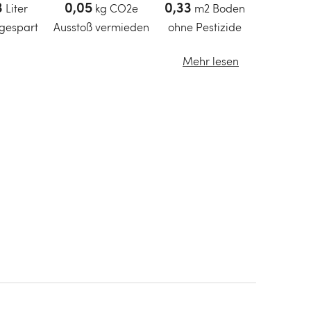
3
Liter
0,05
kg CO2e
0,33
m2 Boden
gespart
Ausstoß vermieden
ohne Pestizide
Mehr lesen