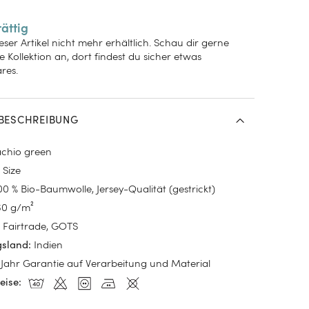
rättig
dieser Artikel nicht mehr erhältlich. Schau dir gerne
 Kollektion an, dort findest du sicher etwas
res.
BESCHREIBUNG
achio green
 Size
00 % Bio-Baumwolle, Jersey-Qualität (gestrickt)
60 g/m²
Fairtrade, GOTS
:
Indien
gsland
:
 Jahr Garantie auf Verarbeitung und Material
eise
: