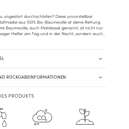
u ungestört durchschlafen? Diese unvorstellbar
lafmaske aus 100% Bio-Baumwolle ist deine Rettung.
pte Baumwolle, auch Matelassé genannt, ist nicht nur
ässiger Helfer am Tag und in der Nacht, sondern auch
usehen – hier im traumhaft schönen Farbton
reen.
EL
UND RÜCKGABEINFORMATIONEN
DES PRODUKTS