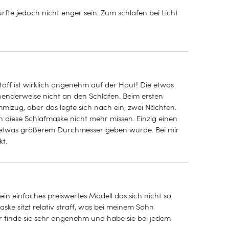
te jedoch nicht enger sein. Zum schlafen bei Licht
toff ist wirklich angenehm auf der Haut! Die etwas
nderweise nicht an den Schläfen. Beim ersten
zug, aber das legte sich nach ein, zwei Nächten.
ll ich diese Schlafmaske nicht mehr missen. Einzig einen
it etwas größerem Durchmesser geben würde. Bei mir
kt.
in einfaches preiswertes Modell das sich nicht so
aske sitzt relativ straff, was bei meinem Sohn
 finde sie sehr angenehm und habe sie bei jedem