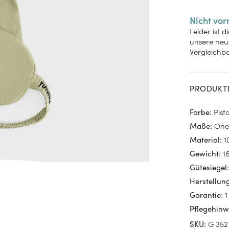
Nicht vor
Leider ist 
unsere neue
Vergleichba
PRODUKT
Pist
Farbe
:
One
Maße
:
1
Material
:
1
Gewicht
:
Gütesiegel
Herstellun
1
Garantie
:
Pflegehinw
G 352
SKU
: