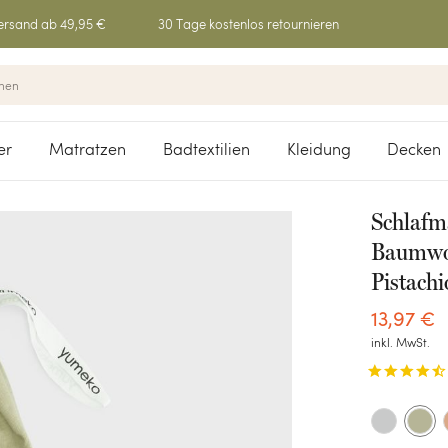
ersand ab 49,95 €
30 Tage kostenlos retournieren
er
Matratzen
Badtextilien
Kleidung
Decken
Schlafm
Baumwol
Pistach
13
,
97
€
inkl. MwSt.