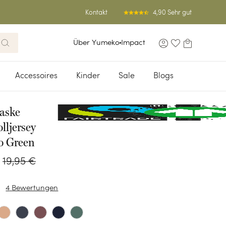
4,90 Sehr gut
Kontakt
Über Yumeko
Impact
Accessoires
Kinder
Sale
Blogs
aske
ljersey
io Green
19
,
95
€
4
Bewertungen