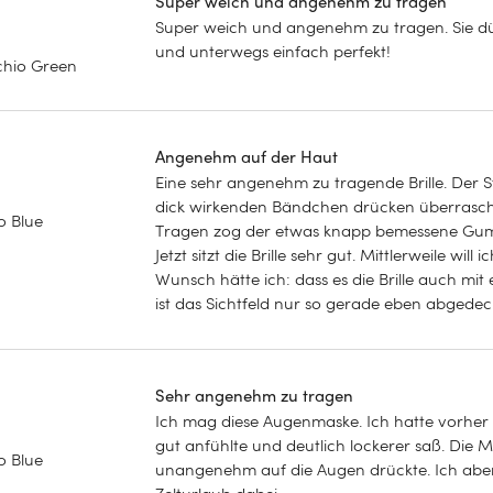
Super weich und angenehm zu tragen
Super weich und angenehm zu tragen. Sie dürf
und unterwegs einfach perfekt!
chio Green
Angenehm auf der Haut
Eine sehr angenehm zu tragende Brille. Der S
dick wirkenden Bändchen drücken überrasche
o Blue
Tragen zog der etwas knapp bemessene Gummi
Jetzt sitzt die Brille sehr gut. Mittlerweile wi
Wunsch hätte ich: dass es die Brille auch m
ist das Sichtfeld nur so gerade eben abgedec
Sehr angenehm zu tragen
Ich mag diese Augenmaske. Ich hatte vorher e
gut anfühlte und deutlich lockerer saß. Die M
o Blue
unangenehm auf die Augen drückte. Ich aber