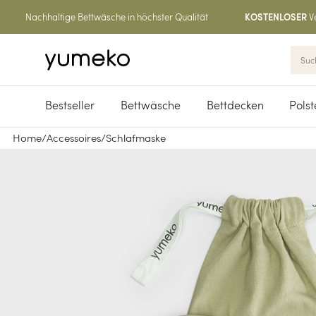
Nachhaltige Bettwäsche in höchster Qualität
V
KOSTENLOSER
Bestseller
Bettwäsche
Bettdecken
Polst
Home
/
Accessoires
/
Schlafmaske