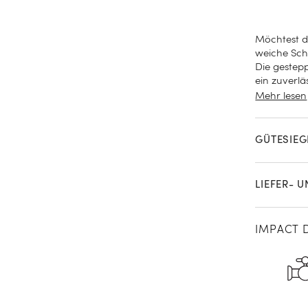
Möchtest d
weiche Sch
Die gestep
ein zuverl
hübsch anz
Mehr lesen
Pistachio G
GÜTESIEG
LIEFER- 
IMPACT 