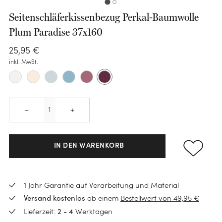
Seitenschläferkissenbezug Perkal-Baumwolle
Plum Paradise 37x160
25
,
95
€
KATEGORIE
inkl. MwSt.
Bettwäsche-Sets
Spannleintücher
KATEGORIE
KATEGORIE
Quantity
–
+
Bettlaken
Handtücher
Polster
KATEGORIE
Schoner
Gästehandtücher
Zirbenkissen
Daunen Bettdecken
IN DEN WARENKORB
Kissenbezüge
KATEGORIE
Waschlappen
Seitenschläferkissen
KATEGORIE
TENCEL™ Bettdecken
Kinderbettwäsche
Wärmflaschen
Badematten
Kinderkissen
KATEGORIE
BLOG
Kinderbettwäsche
Schurwoll-Bettdecken
1 Jahr Garantie auf Verarbeitung und Material
Wärmflaschenbezüge
Neuheiten
Bademäntel
Dekokissen
ab einem
Bestellwert von 49,95 €
Versand kostenlos
Loungewear
Kinderbettdecken
Was ist eine Schlafparalyse?
Kinder Bettdecken
Sale
Schlafmasken
Lieferzeit:
Werktagen
2 - 4
Baby Badetücher
Nachfüllbeutel
Ponchos
Kinderkissen
Daunenpolster waschen
KATEGORIE