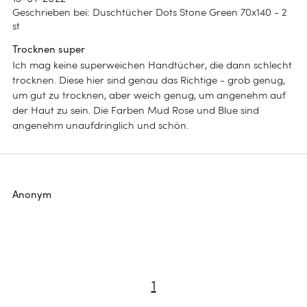
Geschrieben bei
:
Duschtücher Dots Stone Green 70x140 - 2
st
Trocknen super
Ich mag keine superweichen Handtücher, die dann schlecht
trocknen. Diese hier sind genau das Richtige - grob genug,
um gut zu trocknen, aber weich genug, um angenehm auf
der Haut zu sein. Die Farben Mud Rose und Blue sind
angenehm unaufdringlich und schön.
Die Basis für
Anonym
erholsamen
Luxus, der sanft
Schlaf
umhüllt
ANSEHEN
Warum wir tun,
Bio-Luxus für
1
ANSEHEN
was wir tun
die Nacht