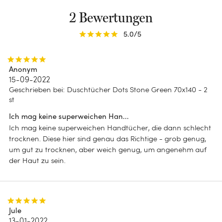
Recycelte Daunen
Waffel Kollektion
2 Bewertungen
Juniorbett (120 x 150)
Entendaunen
Dots Kollektion
5.0
/5
Gänsedaunen
Terry Kollektion
DESIGN
Anonym
15-09-2022
Einfarbig
Geschrieben bei
:
Duschtücher Dots Stone Green 70x140 - 2
st
Chambray
Ich mag keine superweichen Han...
Streifen
Ich mag keine superweichen Handtücher, die dann schlecht
trocknen. Diese hier sind genau das Richtige - grob genug,
Blumenmuster
um gut zu trocknen, aber weich genug, um angenehm auf
der Haut zu sein.
Jule
13-01-2022