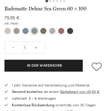
Badematte Deluxe Sea Green 60 × 100
79
,
95
€
KATEGORIE
inkl. MwSt.
Bettwäsche-Sets
Spannleintücher
Quantity
KATEGORIE
KATEGORIE
–
+
Bettlaken
Handtücher
Polster
KATEGORIE
Schoner
Gästehandtücher
IN DEN WARENKORB
Zirbenkissen
Daunen Bettdecken
Kissenbezüge
KATEGORIE
Waschlappen
Seitenschläferkissen
KATEGORIE
TENCEL™ Bettdecken
Kinderbettwäsche
Wärmflaschen
1 Jahr Garantie auf Verarbeitung und Material
Badematten
Kinderkissen
KATEGORIE
BLOG
Kinderbettwäsche
Schurwoll-Bettdecken
ab einem
Bestellwert von 49,95 €
Versand kostenlos
Wärmflaschenbezüge
Neuheiten
Bademäntel
Dekokissen
Loungewear
Kinderbettdecken
Was ist eine Schlafparalyse?
Lieferzeit:
Werktagen
2 - 4
Kinder Bettdecken
Sale
Schlafmasken
innerhalb von 30 Tagen
Baby Badetücher
Kostenlose Rücksendung
Nachfüllbeutel
Ponchos
Kinderkissen
Daunenpolster waschen
KATEGORIE